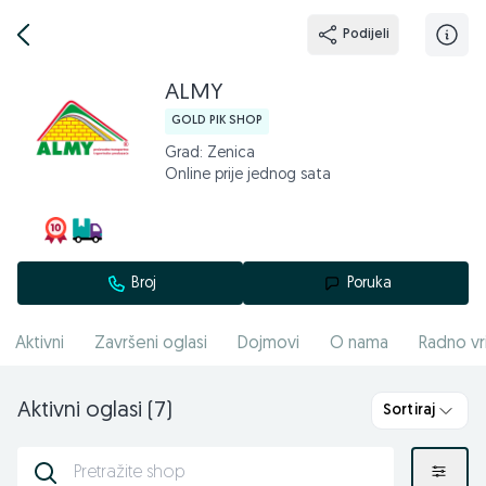
Podijeli
ALMY
GOLD PIK SHOP
Grad: Zenica
Online prije jednog sata
Broj
Poruka
Aktivni
Završeni oglasi
Dojmovi
O nama
Radno vr
Aktivni oglasi (7)
Sortiraj