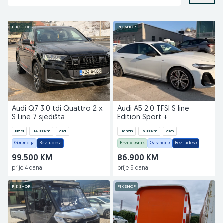
PIK SHOP
PIK SHOP
Audi Q7 3.0 tdi Quattro 2 x
Audi A5 2.0 TFSI S line
S Line 7 sjedišta
Edition Sport +
Dizel
114.000
km
2021
Benzin
16.800
km
2025
Garancija
Bez udesa
Prvi vlasnik
Garancija
Bez udesa
99.500 KM
86.900 KM
prije 4 dana
prije 9 dana
PIK SHOP
PIK SHOP